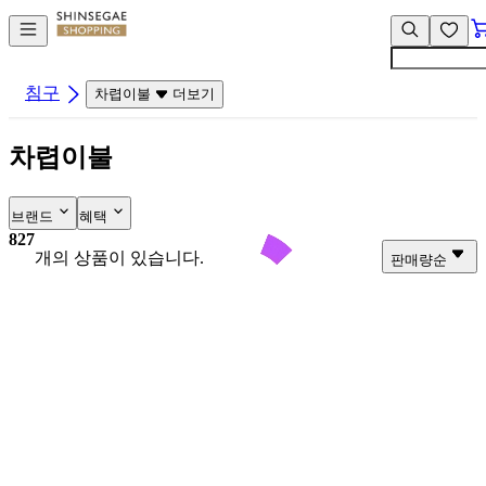
컨
앱
텐
바
츠
바
바
로
침구
차렵이불
더보기
로
가
가
기
차렵이불
기
브랜드
혜택
827
개의 상품이 있습니다.
판매량순