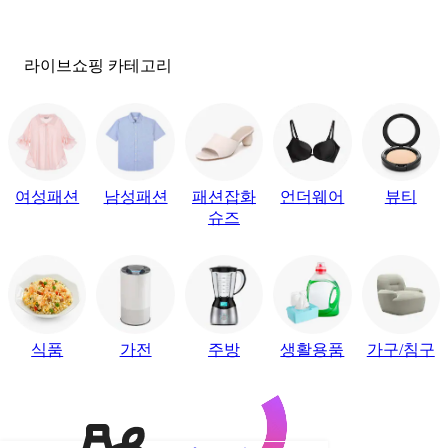
라이브쇼핑 카테고리
여성패션
남성패션
패션잡화
언더웨어
뷰티
슈즈
식품
가전
주방
생활용품
가구/침구