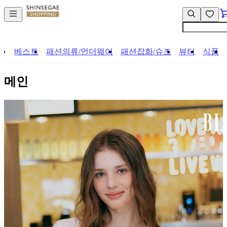
컨
앱
텐
바
츠
바
바
로
로
가
베스트
패션의류/언더웨어
패션잡화/슈즈
뷰티
식품
가
기
기
메인