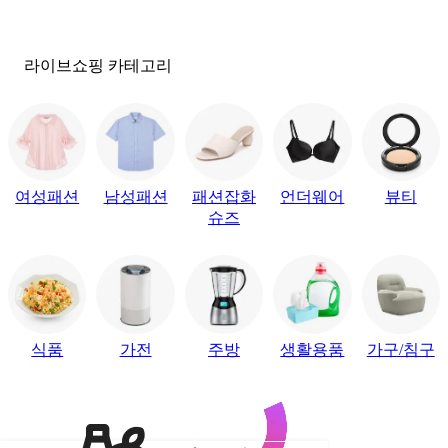
라이브쇼핑 카테고리
여성패션
남성패션
패션잡화
언더웨어
뷰티
슈즈
식품
가전
주방
생활용품
가구/침구