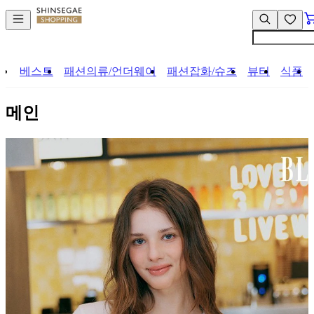
컨
앱
텐
바
츠
바
바
로
로
가
베스트
패션의류/언더웨어
패션잡화/슈즈
뷰티
식품
가
기
기
메인