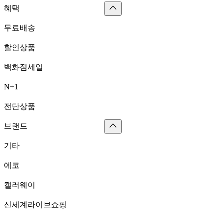
혜택
무료배송
할인상품
백화점세일
N+1
전단상품
브랜드
기타
에코
캘러웨이
신세계라이브쇼핑