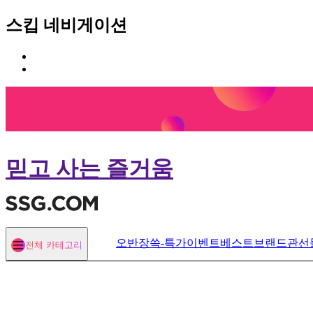
스킵 네비게이션
카
본
테
문
고
바
리
로
메
가
뉴
기
바
로
믿고 사는 즐거움
가
기
오반장
쓱-특가
이벤트
베스트
브랜드관
선
전체 카테고리
열기