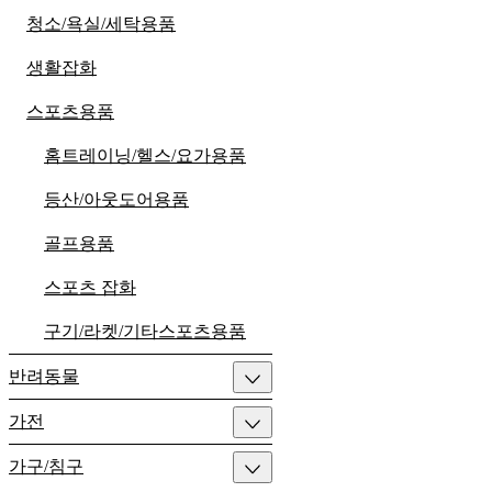
청소/욕실/세탁용품
생활잡화
스포츠용품
홈트레이닝/헬스/요가용품
등산/아웃도어용품
골프용품
스포츠 잡화
구기/라켓/기타스포츠용품
반려동물
가전
가구/침구